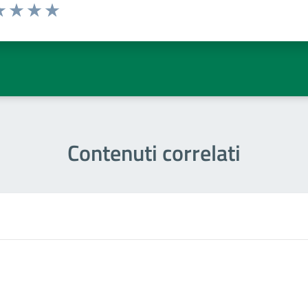
a 1 stelle su 5
luta 2 stelle su 5
Valuta 3 stelle su 5
Valuta 4 stelle su 5
Valuta 5 stelle su 5
Contenuti correlati