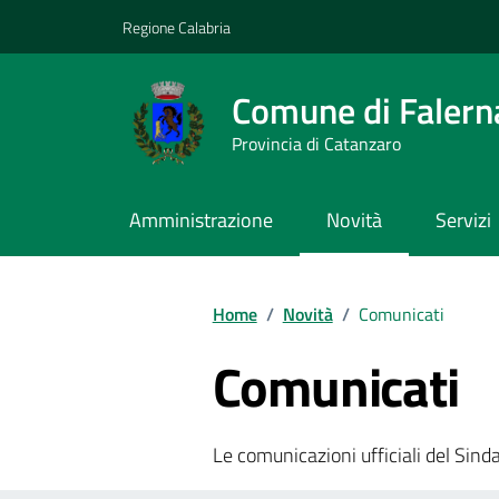
Vai ai contenuti
Vai al footer
Regione Calabria
Comune di Falern
Provincia di Catanzaro
Amministrazione
Novità
Servizi
Home
/
Novità
/
Comunicati
Comunicati
Le comunicazioni ufficiali del Sindac