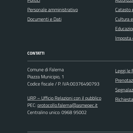
Personale amministrativo
Catasto e
Documenti e Dati
Cultura 
Educazio
Imposta 
CONTATTI
Comune di Falerna
Leggi le
Piazza Municipio, 1
Prenota
Codice fiscale / P. IVA:00376490793
Segnalazi
URP – Ufficio Relazioni con il pubblico
Richiest
PEC:
protocollo.falerna@asmepec.it
Centralino unico: 0968 95002