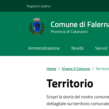
Vai ai contenuti
Vai al footer
Regione Calabria
Comune di Falern
Provincia di Catanzaro
Amministrazione
Novità
Servizi
Home
/
Vivere il Comune
/
Territor
Territorio
Scopri la storia del nostro comune,
dettagliate sul territorio comunale