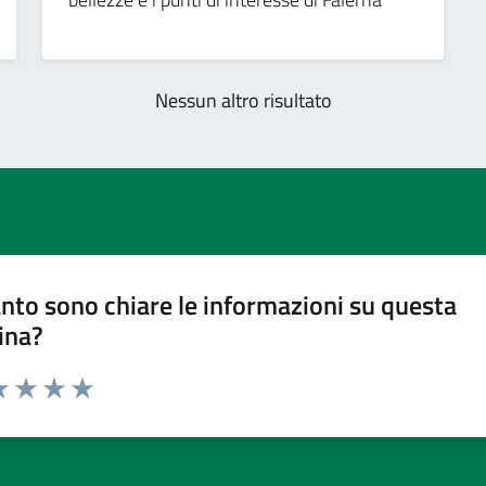
Nessun altro risultato
nto sono chiare le informazioni su questa
ina?
a 1 stelle su 5
luta 2 stelle su 5
Valuta 3 stelle su 5
Valuta 4 stelle su 5
Valuta 5 stelle su 5