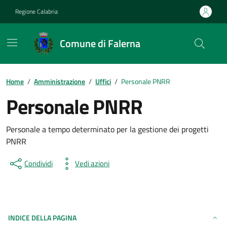
Vai ai contenuti
Vai al footer
Regione Calabria
Comune di Falerna
Home
/
Amministrazione
/
Uffici
/
Personale PNRR
Personale PNRR
Personale a tempo determinato per la gestione dei progetti
PNRR
Condividi
Vedi azioni
INDICE DELLA PAGINA