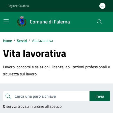
Vai ai contenuti
Vai al footer
Regione Calabria
Comune di Falerna
Home
/
Servizi
/
Vita lavorativa
Vita lavorativa
Lavoro, concorsi e selezioni, licenze, abilitazioni professionali e
sicurezza sul lavoro.
Esplora tutti i servizi
Cerca una parola chiave
Invio
0
servizi trovati in ordine alfabetico