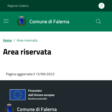
Vai ai contenuti
Vai al footer
Regione Calabria
Comune di Falerna
Home
/
Area riservata
Area riservata
Pagina aggiornata il 13/09/2023
Comune di Falerna