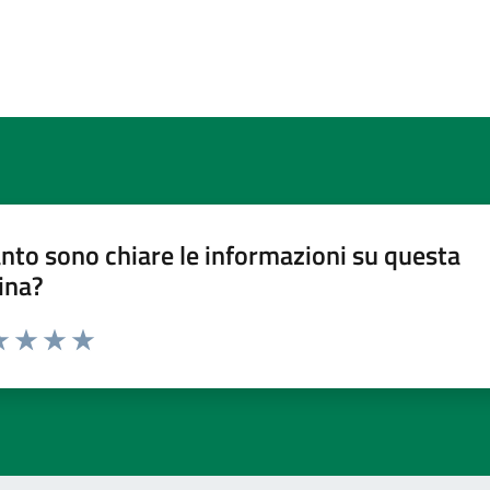
nto sono chiare le informazioni su questa
ina?
a 1 stelle su 5
luta 2 stelle su 5
Valuta 3 stelle su 5
Valuta 4 stelle su 5
Valuta 5 stelle su 5