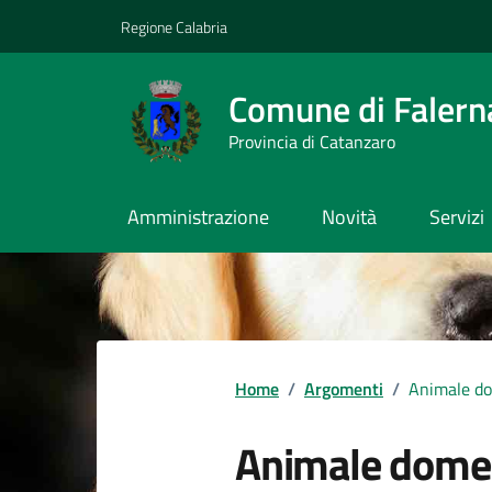
Vai ai contenuti
Vai al footer
Regione Calabria
Comune di Falern
Provincia di Catanzaro
Amministrazione
Novità
Servizi
Home
/
Argomenti
/
Animale do
Animale dome