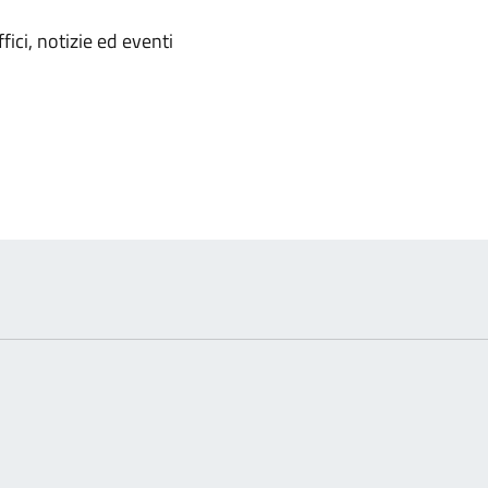
'argomento
ici, notizie ed eventi