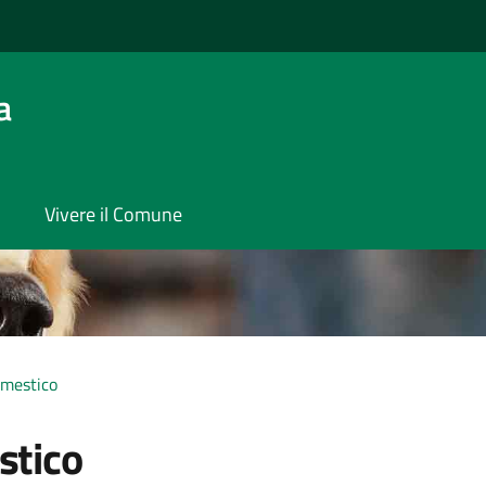
a
Vivere il Comune
mestico
stico