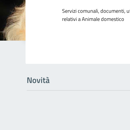
Dettagli dell
Servizi comunali, documenti, uff
relativi a Animale domestico
Novità