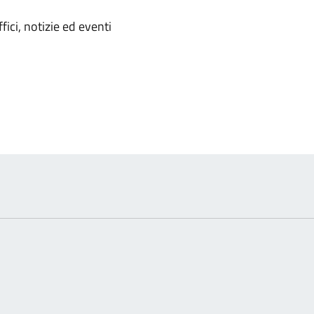
'argomento
ici, notizie ed eventi