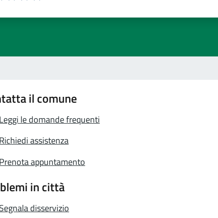
a 1 stelle su 5
luta 2 stelle su 5
Valuta 3 stelle su 5
Valuta 4 stelle su 5
Valuta 5 stelle su 5
tatta il comune
Leggi le domande frequenti
Richiedi assistenza
Prenota appuntamento
blemi in città
Segnala disservizio