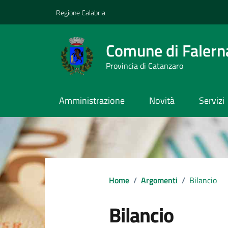
Vai ai contenuti
Vai al footer
Regione Calabria
Comune di Falern
Provincia di Catanzaro
Amministrazione
Novità
Servizi
Home
/
Argomenti
/
Bilancio
Bilancio