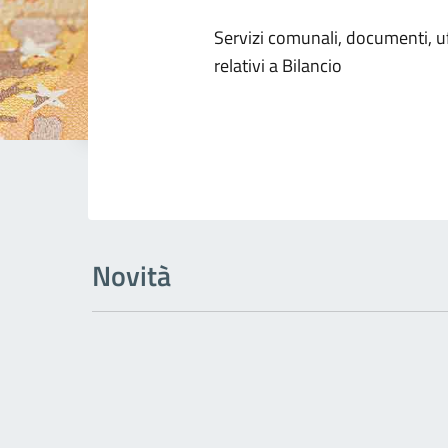
Dettagli dell
Servizi comunali, documenti, uff
relativi a Bilancio
Novità