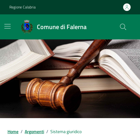
Vai ai contenuti
Vai al footer
Regione Calabria
Comune di Falerna
Home
/
Argomenti
/
Sistema giuridico