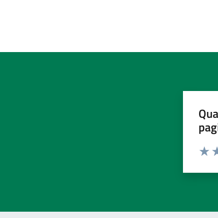
Qua
pag
Valut
Va