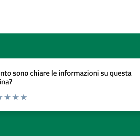
nto sono chiare le informazioni su questa
ina?
a 1 stelle su 5
luta 2 stelle su 5
Valuta 3 stelle su 5
Valuta 4 stelle su 5
Valuta 5 stelle su 5