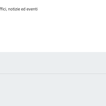
'argomento
ici, notizie ed eventi