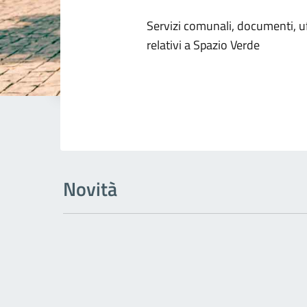
Dettagli dell
Servizi comunali, documenti, uff
relativi a Spazio Verde
Novità