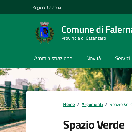
Vai ai contenuti
Vai al footer
Regione Calabria
Comune di Falern
Provincia di Catanzaro
Amministrazione
Novità
Servizi
Home
/
Argomenti
/
Spazio Ver
Spazio Verde