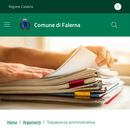
Vai ai contenuti
Vai al footer
Regione Calabria
Comune di Falerna
Home
/
Argomenti
/
Trasparenza amministrativa