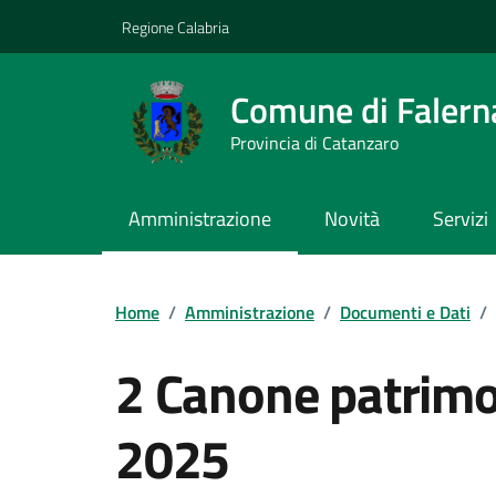
Vai ai contenuti
Vai al footer
Regione Calabria
Comune di Falern
Provincia di Catanzaro
Amministrazione
Novità
Servizi
Home
/
Amministrazione
/
Documenti e Dati
/
2 Canone patrimo
2025