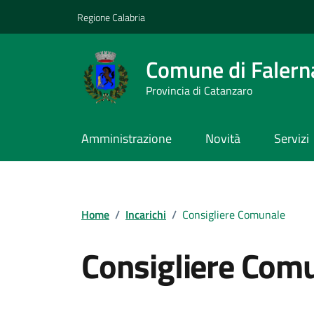
Vai ai contenuti
Vai al footer
Regione Calabria
Comune di Falern
Provincia di Catanzaro
Amministrazione
Novità
Servizi
Home
/
Incarichi
/
Consigliere Comunale
Consigliere Com