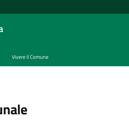
a
Vivere il Comune
unale