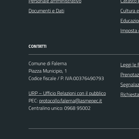
Personale amministrativo
Catasto e
Documenti e Dati
Cultura 
Educazio
Imposta 
CONTATTI
Comune di Falerna
Leggi le
Piazza Municipio, 1
Prenota
Codice fiscale / P. IVA:00376490793
Segnalazi
URP – Ufficio Relazioni con il pubblico
Richiest
PEC:
protocollo.falerna@asmepec.it
Centralino unico: 0968 95002