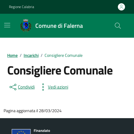
Vai ai contenuti
Vai al footer
Regione Calabria
Comune di Falerna
Home
/
Incarichi
/
Consigliere Comunale
Consigliere Comunale
Condividi
Vedi azioni
Pagina aggiornata il 28/03/2024