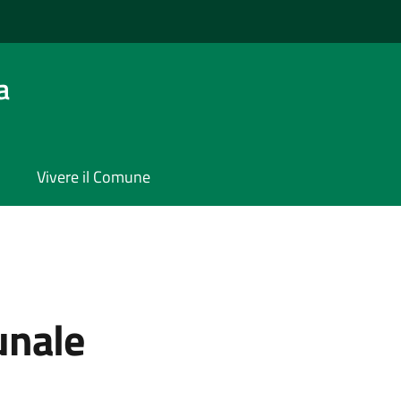
a
Vivere il Comune
unale