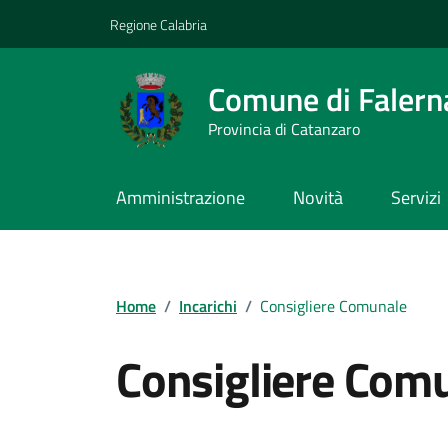
Vai ai contenuti
Vai al footer
Regione Calabria
Comune di Falern
Provincia di Catanzaro
Amministrazione
Novità
Servizi
Home
/
Incarichi
/
Consigliere Comunale
Consigliere Com