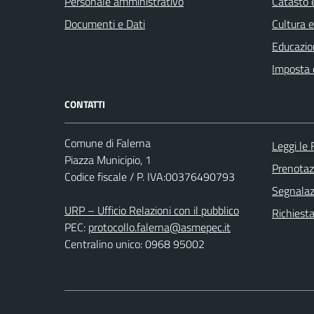
Personale amministrativo
Catasto e
Documenti e Dati
Cultura 
Educazio
Imposta 
CONTATTI
Comune di Falerna
Leggi le
Piazza Municipio, 1
Prenota
Codice fiscale / P. IVA:00376490793
Segnalazi
URP – Ufficio Relazioni con il pubblico
Richiest
PEC:
protocollo.falerna@asmepec.it
Centralino unico: 0968 95002