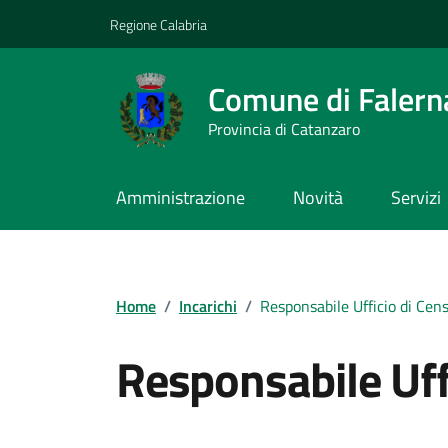
Vai ai contenuti
Vai al footer
Regione Calabria
Comune di Falern
Provincia di Catanzaro
Amministrazione
Novità
Servizi
Home
/
Incarichi
/
Responsabile Ufficio di Ce
Responsabile Uff