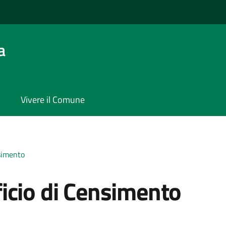
a
Vivere il Comune
nsimento
icio di Censimento