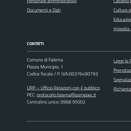
Personale amministrativo
Catasto e
Documenti e Dati
Cultura 
Educazio
Imposta 
CONTATTI
Comune di Falerna
Leggi le
Piazza Municipio, 1
Prenota
Codice fiscale / P. IVA:00376490793
Segnalazi
URP – Ufficio Relazioni con il pubblico
Richiest
PEC:
protocollo.falerna@asmepec.it
Centralino unico: 0968 95002