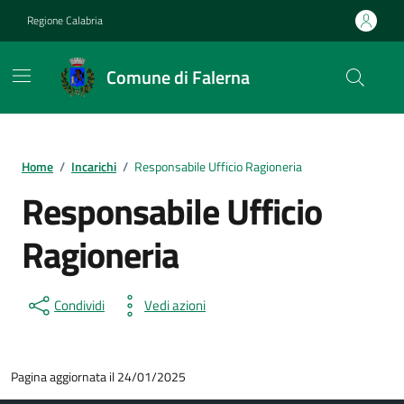
Vai ai contenuti
Vai al footer
Regione Calabria
Comune di Falerna
Home
/
Incarichi
/
Responsabile Ufficio Ragioneria
Responsabile Ufficio
Ragioneria
Condividi
Vedi azioni
Pagina aggiornata il 24/01/2025