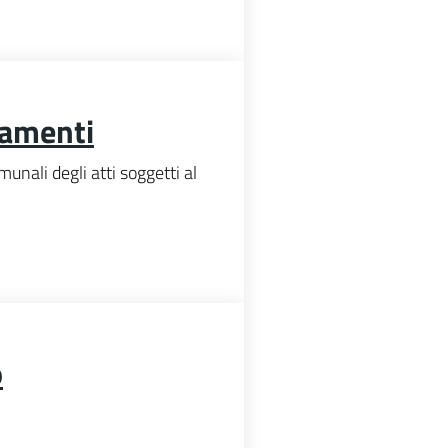
gamenti
unali degli atti soggetti al
o