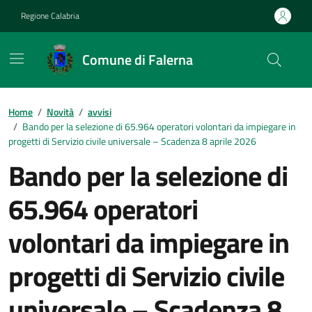
Vai ai contenuti
Vai al footer
Regione Calabria
Comune di Falerna
Home
/
Novità
/
avvisi
/
Bando per la selezione di 65.964 operatori volontari da impiegare in
progetti di Servizio civile universale – Scadenza 8 aprile 2026
Bando per la selezione di
65.964 operatori
volontari da impiegare in
progetti di Servizio civile
universale – Scadenza 8