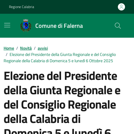
Vai ai contenuti
Vai al footer
Regione Calabria
Comune di Falerna
Home
/
Novità
/
avvisi
/
Elezione del Presidente della Giunta Regionale e del Consiglio
Regionale della Calabria di Domenica 5 e lunedì 6 Ottobre 2025
Elezione del Presidente
della Giunta Regionale e
del Consiglio Regionale
della Calabria di
Domenica 5 e lunedì 6