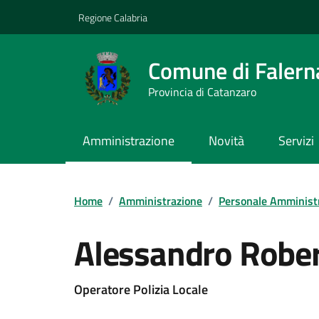
Vai ai contenuti
Vai al footer
Regione Calabria
Comune di Falern
Provincia di Catanzaro
Amministrazione
Novità
Servizi
Home
/
Amministrazione
/
Personale Amminist
Alessandro Rober
Operatore Polizia Locale