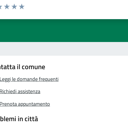
a 1 stelle su 5
luta 2 stelle su 5
Valuta 3 stelle su 5
Valuta 4 stelle su 5
Valuta 5 stelle su 5
tatta il comune
Leggi le domande frequenti
Richiedi assistenza
Prenota appuntamento
blemi in città