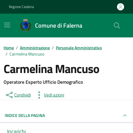
Vai ai contenuti
Vai al footer
Regione Calabria
Comune di Falerna
Home
/
Amministrazione
/
Personale Amministrativo
/
Carmelina Mancuso
Carmelina Mancuso
Operatore Esperto Ufficio Demografico
Condividi
Vedi azioni
INDICE DELLA PAGINA
Incarichi