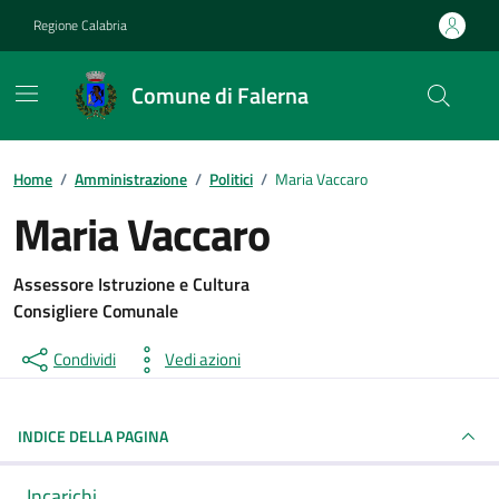
Vai ai contenuti
Vai al footer
Regione Calabria
Comune di Falerna
Home
/
Amministrazione
/
Politici
/
Maria Vaccaro
Maria Vaccaro
Assessore Istruzione e Cultura
Consigliere Comunale
Condividi
Vedi azioni
INDICE DELLA PAGINA
Incarichi