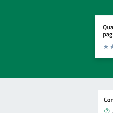
Qua
pag
Valut
Va
Con