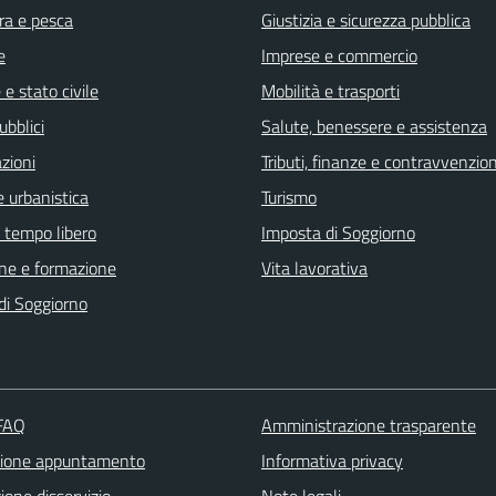
ra e pesca
Giustizia e sicurezza pubblica
e
Imprese e commercio
e stato civile
Mobilità e trasporti
ubblici
Salute, benessere e assistenza
zioni
Tributi, finanze e contravvenzion
 urbanistica
Turismo
e tempo libero
Imposta di Soggiorno
ne e formazione
Vita lavorativa
di Soggiorno
 FAQ
Amministrazione trasparente
zione appuntamento
Informativa privacy
one disservizio
Note legali