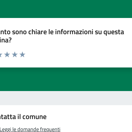
nto sono chiare le informazioni su questa
ina?
a 1 stelle su 5
luta 2 stelle su 5
Valuta 3 stelle su 5
Valuta 4 stelle su 5
Valuta 5 stelle su 5
tatta il comune
Leggi le domande frequenti