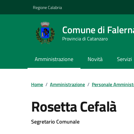
Vai ai contenuti
Vai al footer
Regione Calabria
Comune di Falern
Provincia di Catanzaro
Amministrazione
Novità
Servizi
Home
/
Amministrazione
/
Personale Amminist
Rosetta Cefalà
Segretario Comunale