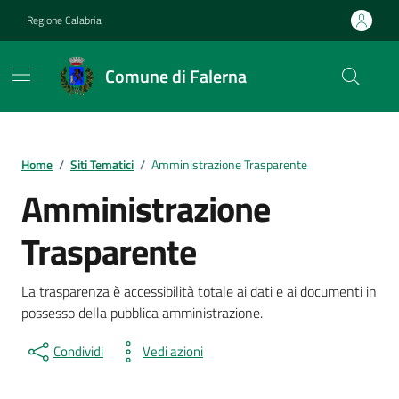
Vai ai contenuti
Vai al footer
Regione Calabria
Comune di Falerna
Home
/
Siti Tematici
/
Amministrazione Trasparente
Amministrazione
Trasparente
La trasparenza è accessibilità totale ai dati e ai documenti in
possesso della pubblica amministrazione.
Condividi
Vedi azioni