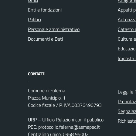
Enti e fondazioni
Appalti p
Politici
Autorizza
Personale amministrativo
Catasto e
Documenti e Dati
Cultura 
Educazio
Imposta 
CONTATTI
Comune di Falerna
Leggi le
Piazza Municipio, 1
Prenota
Codice fiscale / P. IVA:00376490793
Segnalazi
URP – Ufficio Relazioni con il pubblico
Richiest
PEC:
protocollo.falerna@asmepec.it
Centralino unico: 0968 95002