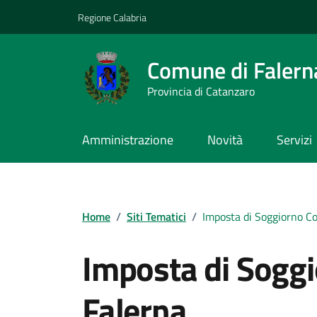
Vai ai contenuti
Vai al footer
Regione Calabria
Comune di Falern
Provincia di Catanzaro
Amministrazione
Novità
Servizi
Home
/
Siti Tematici
/
Imposta di Soggiorno C
Imposta di Sogg
Falerna