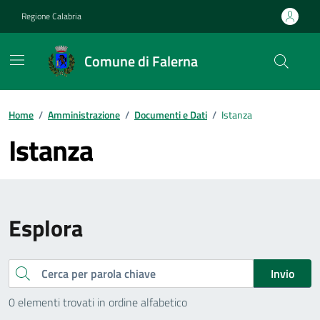
Vai ai contenuti
Vai al footer
Regione Calabria
Comune di Falerna
Home
/
Amministrazione
/
Documenti e Dati
/
Istanza
Istanza
Esplora
Cerca
Invio
0 elementi trovati in ordine alfabetico