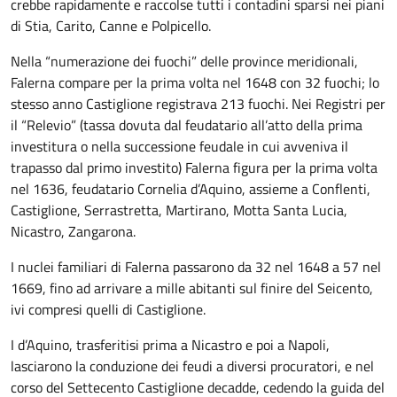
crebbe rapidamente e raccolse tutti i contadini sparsi nei piani
di Stia, Carito, Canne e Polpicello.
Nella “numerazione dei fuochi” delle province meridionali,
Falerna compare per la prima volta nel 1648 con 32 fuochi; lo
stesso anno Castiglione registrava 213 fuochi. Nei Registri per
il “Relevio” (tassa dovuta dal feudatario all’atto della prima
investitura o nella successione feudale in cui avveniva il
trapasso dal primo investito) Falerna figura per la prima volta
nel 1636, feudatario Cornelia d’Aquino, assieme a Conflenti,
Castiglione, Serrastretta, Martirano, Motta Santa Lucia,
Nicastro, Zangarona.
I nuclei familiari di Falerna passarono da 32 nel 1648 a 57 nel
1669, fino ad arrivare a mille abitanti sul finire del Seicento,
ivi compresi quelli di Castiglione.
I d’Aquino, trasferitisi prima a Nicastro e poi a Napoli,
lasciarono la conduzione dei feudi a diversi procuratori, e nel
corso del Settecento Castiglione decadde, cedendo la guida del