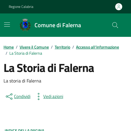
Vai ai contenuti
Vai al footer
Regione Calabria
Comune di Falerna
Home
/
Vivere il Comune
/
Territorio
/
Accesso all'informazione
/
La Storia di Falerna
La Storia di Falerna
La storia di Falerna
Condividi
Vedi azioni
INDICE DELLA PAGINA