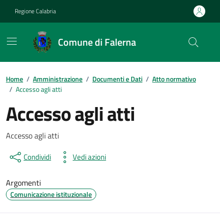
Vai ai contenuti
Vai al footer
Regione Calabria
Comune di Falerna
Home
/
Amministrazione
/
Documenti e Dati
/
Atto normativo
/
Accesso agli atti
Accesso agli atti
Dettagli del documento
Accesso agli atti
Condividi
Vedi azioni
Argomenti
Comunicazione istituzionale