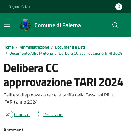
Vai ai contenuti
Vai al footer
Regione Calabria
Comune di Falerna
Home
/
Amministrazione
/
Documenti e Dati
/
Documento Albo Pretorio
/
Delibera CC apprrovazione TARI 2024
Delibera CC
apprrovazione TARI 2024
Dettagli del documento
Delibera di approvazione della tariffa della Tassa sui Rifiuti
(TARI) anno 2024
Condividi
Vedi azioni
Argomenti