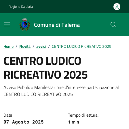
Vai ai contenuti
Vai al footer
Regione Calabria
Comune di Falerna
Home
/
Novità
/
avvisi
/
CENTRO LUDICO RICREATIVO 2025
CENTRO LUDICO
RICREATIVO 2025
Dettagli della notizia
Avviso Pubblico Manifestazione d’interesse partecipazione al
CENTRO LUDICO RICREATIVO 2025
Data:
Tempo di lettura:
1 min
07 Agosto 2025