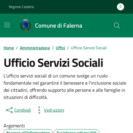
Vai ai contenuti
Vai al footer
Regione Calabria
Comune di Falerna
Home
/
Amministrazione
/
Uffici
/
Ufficio Servizi Sociali
Ufficio Servizi Sociali
L'ufficio servizi sociali di un comune svolge un ruolo
fondamentale nel garantire il benessere e l'inclusione sociale
dei cittadini, offrendo supporto alle persone e alle famiglie in
situazioni di difficoltà.
Condividi
Vedi azioni
Argomenti
Accesso all'informazione
Assistenza agli invalidi