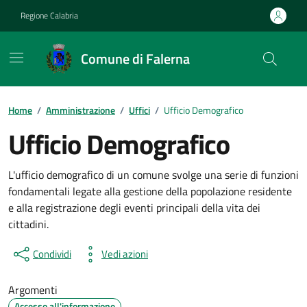
Vai ai contenuti
Vai al footer
Regione Calabria
Comune di Falerna
Home
/
Amministrazione
/
Uffici
/
Ufficio Demografico
Ufficio Demografico
L'ufficio demografico di un comune svolge una serie di funzioni
fondamentali legate alla gestione della popolazione residente
e alla registrazione degli eventi principali della vita dei
cittadini.
Condividi
Vedi azioni
Argomenti
Accesso all'informazione