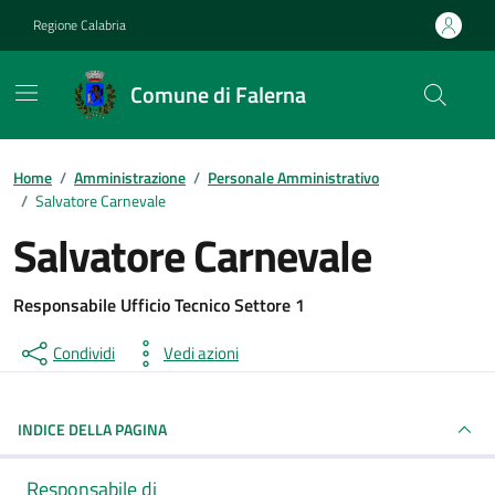
Vai ai contenuti
Vai al footer
Regione Calabria
Comune di Falerna
Home
/
Amministrazione
/
Personale Amministrativo
/
Salvatore Carnevale
Salvatore Carnevale
Responsabile Ufficio Tecnico Settore 1
Condividi
Vedi azioni
INDICE DELLA PAGINA
Responsabile di