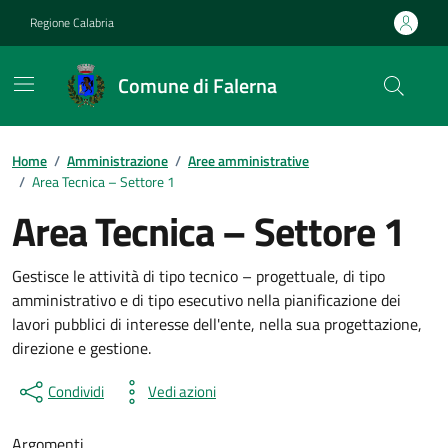
Vai ai contenuti
Vai al footer
Regione Calabria
Comune di Falerna
Home
/
Amministrazione
/
Aree amministrative
/
Area Tecnica – Settore 1
Area Tecnica – Settore 1
Gestisce le attività di tipo tecnico – progettuale, di tipo
amministrativo e di tipo esecutivo nella pianificazione dei
lavori pubblici di interesse dell'ente, nella sua progettazione,
direzione e gestione.
Condividi
Vedi azioni
Argomenti