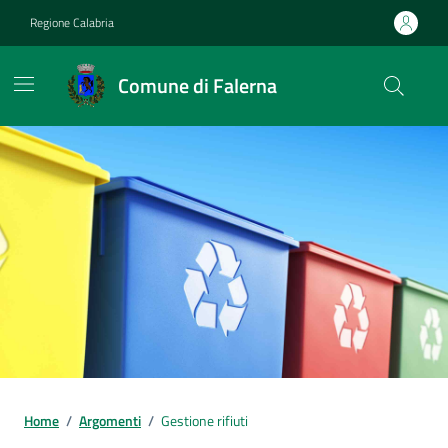
Vai ai contenuti
Vai al footer
Regione Calabria
Comune di Falerna
Home
/
Argomenti
/
Gestione rifiuti