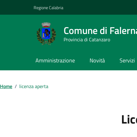
Vai ai contenuti
Vai al footer
Regione Calabria
Comune di Falern
Provincia di Catanzaro
Amministrazione
Novità
Servizi
Home
/
licenza aperta
Li