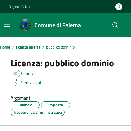
Vai ai contenuti
Vai al footer
Regione Calabria
Comune di Falerna
Home
/
licenza aperta
/
pubblico dominio
Licenza:
pubblico dominio
Condividi
Vedi azioni
Argomenti
Bilancio
Imposte
Trasparenza amministrativa