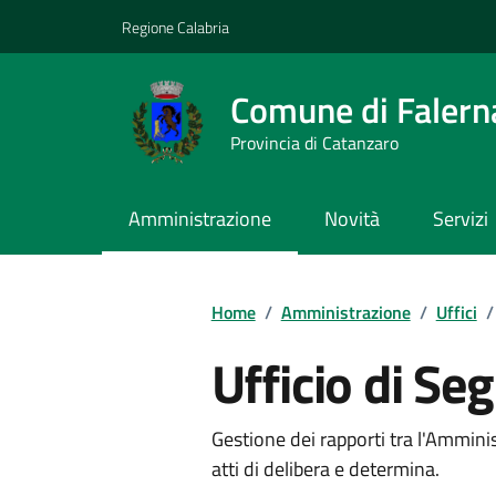
Vai ai contenuti
Vai al footer
Regione Calabria
Comune di Falern
Provincia di Catanzaro
Amministrazione
Novità
Servizi
Home
/
Amministrazione
/
Uffici
/
Ufficio di Seg
Gestione dei rapporti tra l'Ammini
atti di delibera e determina.