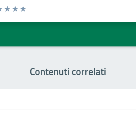
a 1 stelle su 5
luta 2 stelle su 5
Valuta 3 stelle su 5
Valuta 4 stelle su 5
Valuta 5 stelle su 5
Contenuti correlati